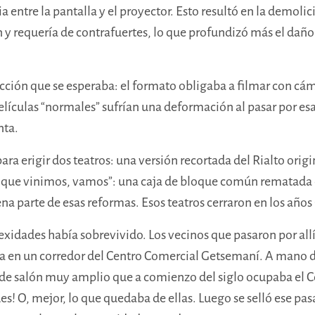
 entre la pantalla y el proyector. Esto resultó en la demoli
n y requería de contrafuertes, lo que profundizó más el dañ
ción que se esperaba: el formato obligaba a filmar con cáma
elículas “normales” sufrían una deformación al pasar por es
nta.
ra erigir dos teatros: una versión recortada del Rialto origi
lo que vinimos, vamos”: una caja de bloque común rematada c
a parte de esas reformas. Esos teatros cerraron en los años
xidades había sobrevivido. Los vecinos que pasaron por allí
a en un corredor del Centro Comercial Getsemaní. A mano 
de salón muy amplio que a comienzo del siglo ocupaba el C
s! O, mejor, lo que quedaba de ellas. Luego se selló ese pasa