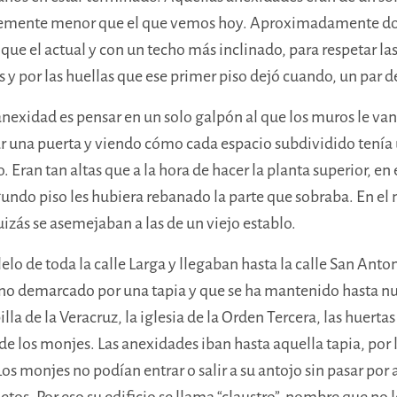
iblemente menor que el que vemos hoy. Aproximadamente dos
que el actual y con un techo más inclinado, para respetar la
y por las huellas que ese primer piso dejó cuando, un par de
exidad es pensar en un solo galpón al que los muros le va
sar una puerta y viendo cómo cada espacio subdividido tenía
 Eran tan altas que a la hora de hacer la planta superior, en
gundo piso les hubiera rebanado la parte que sobraba. En e
uizás se asemejaban a las de un viejo establo.
lo de toda la calle Larga y llegaban hasta la calle San Anton
erno demarcado por una tapia y que se ha mantenido hasta n
lla de la Veracruz, la iglesia de la Orden Tercera, las huertas 
a de los monjes. Las anexidades iban hasta aquella tapia, por
Los monjes no podían entrar
o
salir a su antojo sin pasar por
tos. Por eso su edificio se llama “claustro”, nombre que no