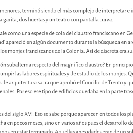
 menores, terminó siendo el más complejo de interpretar e in
 garita, dos huertas y un teatro con pantalla curva.
le como una especie de cola del claustro franciscano en Ge
ad’ apareció en algún documento durante la búsqueda en arc
los monjes franciscanos de la Colonia. Así de discreta era s
ón subalterna respecto del magnífico claustro? En principio e
umpir las labores espirituales y de estudio de los monjes. Q
as de arquitectura sacra que aprobó el Concilio de Trento y 
renales. Por eso
ese tipo de edificios quedaba
en la parte tra
les del siglo XVI. Eso se sabe porque aparecen en todos los 
a en pocos meses, sino en varios años pues el desarrollo de
ños en estar terminado. Aquellas anexidades eran de un solo