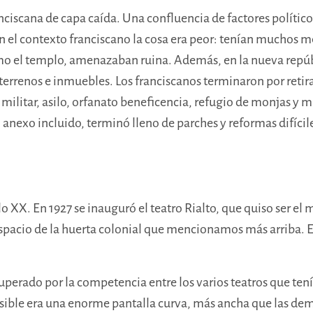
ciscana de capa caída. Una confluencia de factores polític
 en el contexto franciscano la cosa era peor: tenían muchos 
o el templo, amenazaban ruina. Además, en la nueva repúbli
 terrenos e inmuebles. Los franciscanos terminaron por retira
el militar, asilo, orfanato beneficencia, refugio de monjas 
o anexo incluido, terminó lleno de parches y reformas difíci
o XX. En 1927 se inauguró el teatro Rialto, que quiso ser el m
pacio de la huerta colonial que mencionamos más arriba. El
uperado por la competencia entre los varios teatros que tenía 
ible era una enorme pantalla curva, más ancha que las de