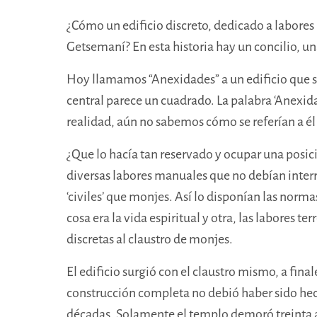
¿Cómo un edificio discreto, dedicado a labores
Getsemaní? En esta historia hay un concilio, una
Hoy llamamos “Anexidades” a un edificio que sa
central parece un cuadrado. La palabra ‘Anexid
realidad,
aún no
sabemos cómo se referían a él 
¿Que lo hacía tan reservado y ocupar una posici
diversas
labores manuales
que no debían interr
‘civiles’ que monjes. Así lo disponían las norm
cosa era la vida espiritual y otra, las labores ter
discretas al claustro de monjes.
El edificio surgió con el claustro mismo, a fina
construcción completa no debió haber sido hech
décadas. Solamente el templo demoró treinta a