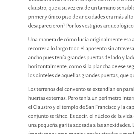
claustro, que a su vez era de un tamaño sens
primer y único piso de anexidades era más alto 
desaparecieron? Por los vestigios arqueológicos 
Una manera de cómo lucía originalmente esa an
recorrer a lo largo todo el aposento sin atrave
ancho pues tenía grandes puertas de lado y lado.
horizontalmente, como si la plancha de ese se
los dinteles de aquellas grandes puertas, que q
Los terrenos del convento se extendían en parale
huertas externas. Pero tenía un perímetro int
el Claustro y el templo de San Francisco y la capi
conjunto seráfico. Es decir: el núcleo de la vid
una pequeña garita adosada a las anexidades. 
franciscanos eran monjes enclaustrados o recole